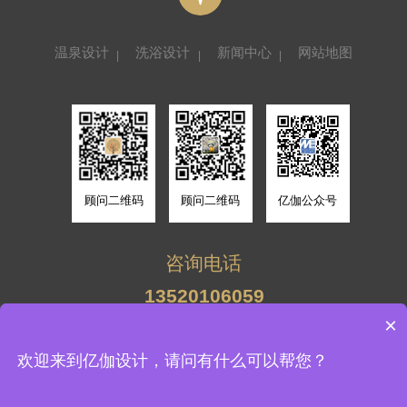
温泉设计
洗浴设计
新闻中心
网站地图
顾问二维码
顾问二维码
亿伽公众号
咨询电话
13701156952
13520106059
13701156952
×
13520106059
北京亿伽建筑环境设计有限公司 版权所有
欢迎来到亿伽设计，请问有什么可以帮您？
备案号：
京ICP备19015058号-1
技术支持：牛商股份