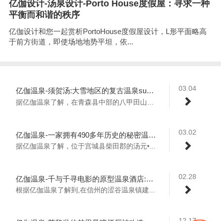
亿伽设计-汤泉设计-Porto House度假屋：寻求一种
平衡而和谐的秩序
亿伽设计和您一起赏析PortoHouse度假屋设计，L形平面略高
于前方街道，即使场地地势平坦，依...
03.04
亿伽温泉-须贺汤:大雪地区的复古温泉sukayu onsen首次体验混合沐浴!
据亿伽温泉了解，在青森县中部的八甲田山上...
03.02
亿伽温泉-一家拥有490多年历史的秘密温泉旅馆 “汤元•不忘阁”
据亿伽温泉了解，位于宫城县柴田郡的汤元•...
02.28
亿伽温泉-千与千寻电影的原型温泉酒店:一个充满乐趣的温泉旅游旅馆!
根据亿伽温泉了解到,在信州的涩谷温泉镇建...
12.17