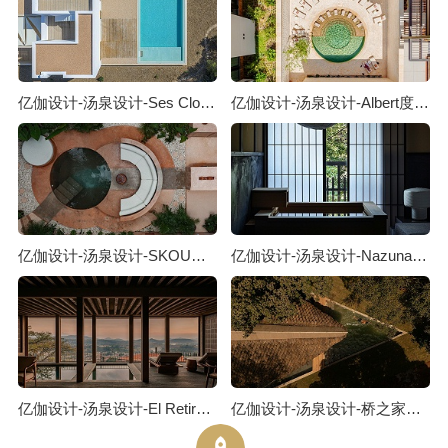
亿伽设计-汤泉设计-Ses Clotades泳池度假屋：关于对立关系的对话
亿伽设计-汤泉设计-Albert度假酒店：藏于老街之后的静谧酒店
亿伽设计-汤泉设计-SKOURA泳池度假屋：从摩洛哥斯库拉沙漠汲取灵感
亿伽设计-汤泉设计-Nazuna Kyoto町屋酒店：记忆与生活方式的物质载体
亿伽设计-汤泉设计-El Retiro Spa馆：建筑摒弃了“立面”的概念
亿伽设计-汤泉设计-桥之家汤泉度假屋：逆境往往会催生创新