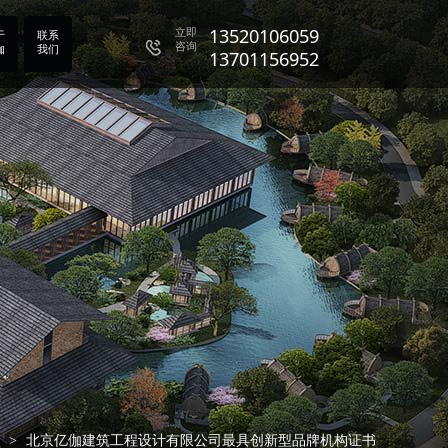
13701156952
立即
13520106059
于
联系
咨询
伽
我们
13701156952
13520106059
13701156952
质
北京亿伽建筑工程设计有限公司最具创新型品牌机构证书
>