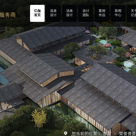
亿伽
温泉
汤泉
设计
案例
新闻
关
计服务商
首页
设计
设计
团队
作品
中心
亿
您当前的位置：
首页
荣誉资
>