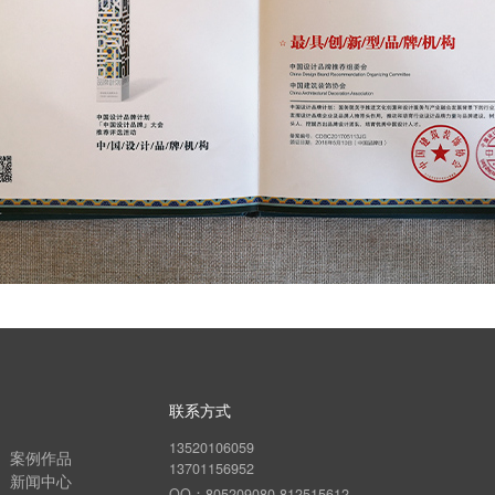
联系方式
13701156952
13520106059
案例作品
13701156952
新闻中心
13520106059
QQ：805209080 812515612