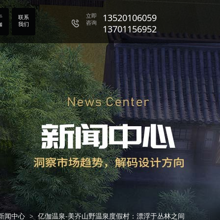
13701156952
立即
13520106059
于
联系
咨询
伽
我们
13701156952
13520106059
13701156952
新闻中心
亿伽温泉-美岕山野温泉度假村：漂浮于丛林之间
>