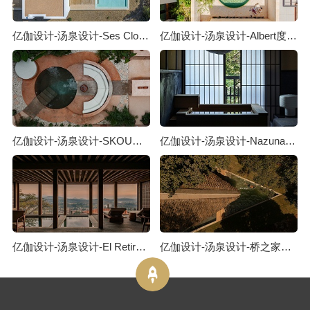
亿伽设计-汤泉设计-Ses Clotades泳池度假屋：关于对立关系的对话
亿伽设计-汤泉设计-Albert度假酒店：藏于老街之后的静谧酒店
亿伽设计-汤泉设计-SKOURA泳池度假屋：从摩洛哥斯库拉沙漠汲取灵感
亿伽设计-汤泉设计-Nazuna Kyoto町屋酒店：记忆与生活方式的物质载体
亿伽设计-汤泉设计-El Retiro Spa馆：建筑摒弃了“立面”的概念
亿伽设计-汤泉设计-桥之家汤泉度假屋：逆境往往会催生创新