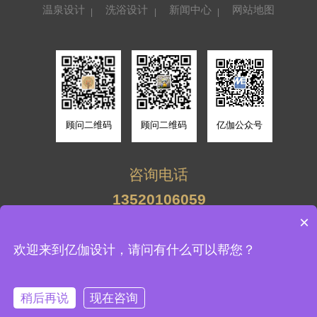
温泉设计
洗浴设计
新闻中心
网站地图
顾问二维码
顾问二维码
亿伽公众号
咨询电话
13701156952
13520106059
13701156952
×
13520106059
北京亿伽建筑环境设计有限公司 版权所有
欢迎来到亿伽设计，请问有什么可以帮您？
备案号：
京ICP备19015058号-1
技术支持：牛商股份
稍后再说
现在咨询
案例查看
咨询报价
首页
电话咨询
设计案例
走进亿伽