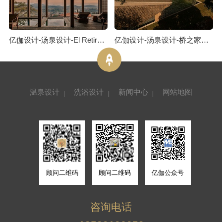
亿伽设计-汤泉设计-El Retiro Spa馆：建筑摒弃了“立面”的概念
亿伽设计-汤泉设计-桥之家汤泉度假屋：逆境往往会催生创新
温泉设计
洗浴设计
新闻中心
网站地图
顾问二维码
顾问二维码
亿伽公众号
咨询电话
13701156952