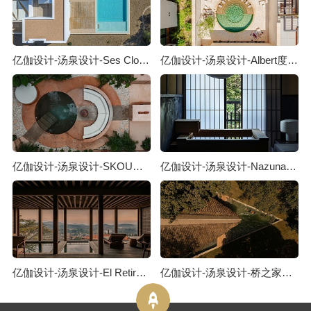
亿伽设计-汤泉设计-Ses Clotades泳池度假屋：关于对立关系的对话
亿伽设计-汤泉设计-Albert度假酒店：藏于老街之后的静谧酒店
亿伽设计-汤泉设计-SKOURA泳池度假屋：从摩洛哥斯库拉沙漠汲取灵感
亿伽设计-汤泉设计-Nazuna Kyoto町屋酒店：记忆与生活方式的物质载体
亿伽设计-汤泉设计-El Retiro Spa馆：建筑摒弃了“立面”的概念
亿伽设计-汤泉设计-桥之家汤泉度假屋：逆境往往会催生创新