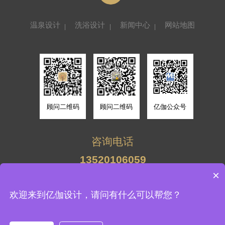
温泉设计
洗浴设计
新闻中心
网站地图
顾问二维码
顾问二维码
亿伽公众号
咨询电话
13701156952
13520106059
13701156952
×
13520106059
北京亿伽建筑环境设计有限公司 版权所有
欢迎来到亿伽设计，请问有什么可以帮您？
备案号：
京ICP备19015058号-1
技术支持：牛商股份